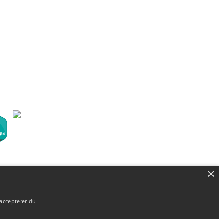
×
 accepterer du